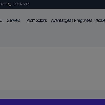
04672
629096683
CI
Serveis
Promocions
Avantatges i Preguntes Frecu