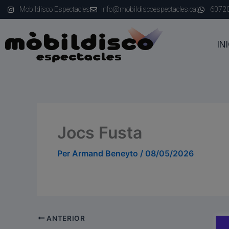
Vés
Mobildisco Espectacles
info@mobildiscoespectacles.cat
6072
al
contingut
INI
Jocs Fusta
Per
Armand Beneyto
/
08/05/2026
ANTERIOR