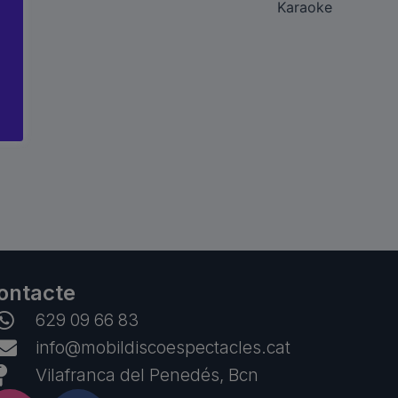
Karaoke
ontacte
629 09 66 83
info@mobildiscoespectacles.cat
Vilafranca del Penedés, Bcn