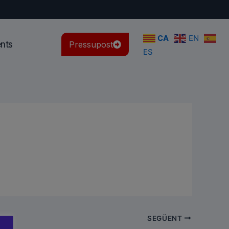
CA
EN
ents
Pressupost
ES
SEGÜENT