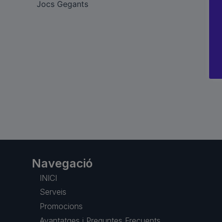
Jocs Gegants
Navegació
INICI
Serveis
Promocions
Avantatges i Preguntes Frecuents