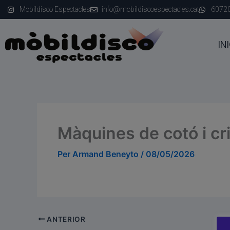
Vés
Mobildisco Espectacles
info@mobildiscoespectacles.cat
6072
al
contingut
INI
Màquines de cotó i cr
Per
Armand Beneyto
/
08/05/2026
ANTERIOR