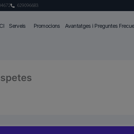
04672
629096683
CI
Serveis
Promocions
Avantatges i Preguntes Frecu
ispetes