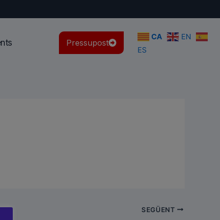
CA
EN
ents
Pressupost
ES
SEGÜENT