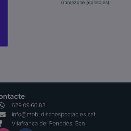
Gamezone (consoles)
ontacte
629 09 66 83
info@mobildiscoespectacles.cat
Vilafranca del Penedés, Bcn