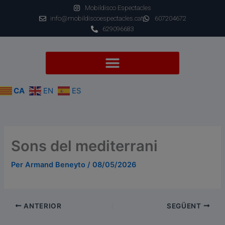
Vés
Mobildisco Espectacles
al
info@mobildiscoespectacles.cat
607204672
contingut
629096683
CA
EN
ES
Sons del mediterrani
Per
Armand Beneyto
/
08/05/2026
ANTERIOR
SEGÜENT