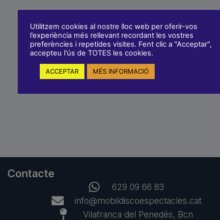
Utilitzem cookies al nostre lloc web per oferir-vos
l’experiència més rellevant recordant les vostres
preferències i repetides visites. Fent clic a "Acceptar",
accepteu l'ús de TOTES les cookies.
ACCEPTAR
MÉS INFORMACIÓ
Contacte
629 09 66 83
info@mobildiscoespectacles.cat
Vilafranca del Penedés, Bcn