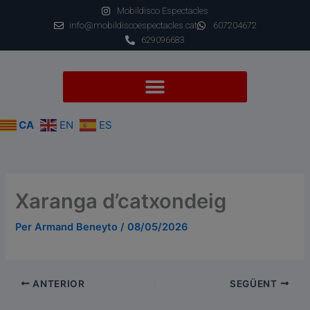
Vés
Mobildisco Espectacles
al
info@mobildiscoespectacles.cat
607204672
contingut
629096683
CA
EN
ES
Xaranga d’catxondeig
Per
Armand Beneyto
/
08/05/2026
ANTERIOR
SEGÜENT