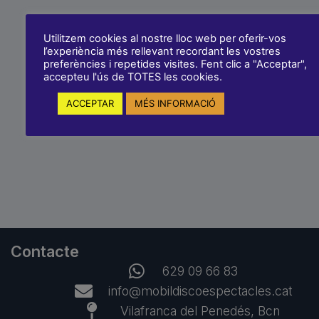
Utilitzem cookies al nostre lloc web per oferir-vos
l’experiència més rellevant recordant les vostres
preferències i repetides visites. Fent clic a "Acceptar",
accepteu l'ús de TOTES les cookies.
ACCEPTAR
MÉS INFORMACIÓ
Contacte
629 09 66 83
info@mobildiscoespectacles.cat
Vilafranca del Penedés, Bcn